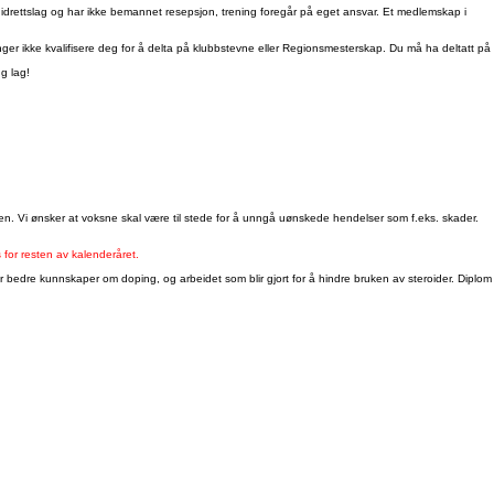
Styret, eller møt opp i kontortid: mandag og torsdag kl 1830-1930.
t idrettslag og har ikke bemannet resepsjon, trening foregår på eget ansvar. Et medlemskap i
nger ikke kvalifisere deg for å delta på klubbstevne eller Regionsmesterskap. Du må ha deltatt på
gg lag!
men. Vi ønsker at voksne skal være til stede for å unngå uønskede hendelser som f.eks. skader.
s for resten av kalenderåret.
k får bedre kunnskaper om doping, og arbeidet som blir gjort for å hindre bruken av steroider. Diplom