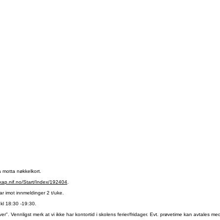
 motta nøkkelkort.
kap.nif.no/Start/Index/192404
.
r imot innmeldinger 2 t/uke.
kl 18:30 -19:30.