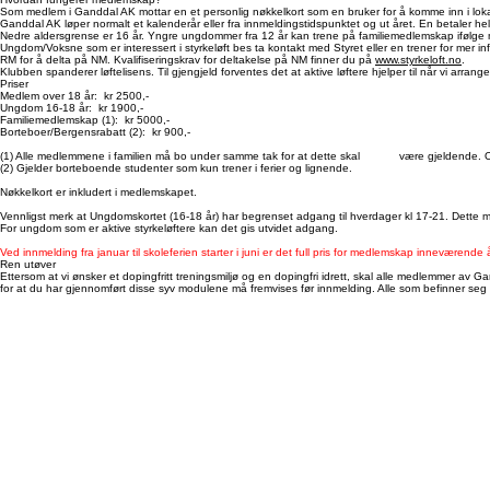
NB! Nøkkelkort kan du kun motta ved fremmøte og ved fremvisning av diplom for fullført "Ren Utø
Hvordan fungerer medlemskap?
Som medlem i Ganddal AK mottar en et personlig nøkkelkort som en bruker for å komme inn i lokale
Ganddal AK løper normalt et kalenderår eller fra innmeldingstidspunktet og ut året. En betaler he
Nedre aldersgrense er 16 år. Yngre ungdommer fra 12 år kan trene på familiemedlemskap ifølge me
Ungdom/Voksne som er interessert i styrkeløft bes ta kontakt med Styret eller en trener for mer i
RM for å delta på NM. Kvalifiseringskrav for deltakelse på NM finner du på
www.styrkeloft.no
.
Klubben spanderer løftelisens. Til gjengjeld forventes det at aktive løftere hjelper til når vi arrang
Priser
Medlem over 18 år: kr 2500,-
Ungdom 16-18 år: kr 1900,-
Familiemedlemskap (1): kr 5000,-
Borteboer/Bergensrabatt (2): kr 900,-
(1) Alle medlemmene i familien må bo under samme tak for at dette skal være gjeldende. Og
(2) Gjelder borteboende studenter som kun trener i ferier og lignende.
Nøkkelkort er inkludert i medlemskapet.
Vennligst merk at Ungdomskortet (16-18 år) har begrenset adgang til hverdager kl 17-21. Dette me
For ungdom som er aktive styrkeløftere kan det gis utvidet adgang.
Ved innmelding fra januar til skoleferien starter i juni er det full pris for medlemskap inneværend
Ren utøver
Ettersom at vi ønsker et dopingfritt treningsmiljø og en dopingfri idrett, skal alle medlemmer a
for at du har gjennomført disse syv modulene må fremvises før innmelding. Alle som befinner seg 