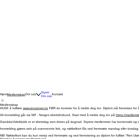
Styret
Hjem
Om oss
Kontakt
Medlemskap
Om oss
Medlemskap
HUSK å fullføre
www.renutover.no
FØR du kommer for å melde deg inn. Diplom må fremvises for å
All innmelding går via NIF - Norges idrettsforbund. Start med å melde deg inn på
https://medlems
Ganddal Atletklubb er et idrettslag som drives på dugnad. Styrets medlemmer har kontorvakt og ta
Innmelding gjøres selv på ovennevnte link, og nøkkelkort fås ved fremmøte mandag eller torsdag 