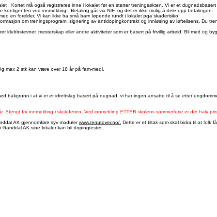
ver".
Vennligst merk at vi ikke har kontortid i skolens ferier/fridager.
Evt. prøvetime kan avtales med 
t . Kortet må også registreres inne i lokalet før en starter treningsøkten. Vi er et dugnadsbaser
le kontigenten ved innmelding. Betaling går via NIF, og det er ikke mulig å dele opp betalingen.
d en forelder. Vi kan ikke ha små barn løpende rundt i lokalet pga skaderisiko.
nformasjon om treningsprogram, signering av antidopingkontrakt og innløsing av løftelisens. Du tre
erer klubbstevner, mesterskap eller andre aktiviteter som er basert på frivillig arbeid. Bli med og by
 max 2 stk kan være over 18 år på fam-medl.
d bakgrunn i at vi er et idrettslag basert på dugnad, vi har ingen ansatte til å se etter ungdom
e år. Stengt for innmelding i skoleferien. Ved innmelding ETTER skolens sommerferie er det halv pri
v Ganddal AK gjennomføre syv moduler
www.renutover.no/.
Dette er et tiltak som skal bidra til at fol
i Ganddal AK sine lokaler kan bli dopingtestet.